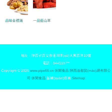
推薦
惠
品味金禮滿
一品藍山草
堂 來伊份
莓果干蜜餞
16件套大禮
郵樂官網
盒，公司福
(wǎng)之休
利與個人饋
閑滋味探險
地址：陜西省西安市蓮湖區(qū)大興西路10號
贈的品質
記
電話：8441187**
(zhì)之選
Copyright © 2026
www.pipe66.cn
休閑食品
陜西渝都貿(mào)易有限公
司
休閑食品
版權(quán)所有
Sitemap