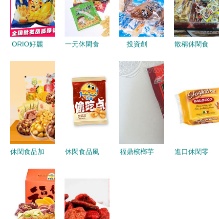
ORIO好麗
一元休閑食
投資創
散稱休閑食
友呀土豆空
品的多彩世
(chuàng)業
品到貨了，
心薯條 40g
界
(yè)選什
每一口都是
小包裝多口
么？瑞松休
小確幸
味批發(fā)
閑食品加
體驗
盟，開啟休
閑食品致富
路
休閑食品加
休閑食品風
福鼎檳榔芋
進口休閑零
盟指南 食
潮下的塑料
遇上牛肉味
食價格與批
尚半島的成
包裝創
一款值得批
發(fā)全攻
功之道
(chuàng)新
發(fā)的特
略 廠家直
浪潮
色休閑零食
供如何選實