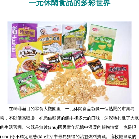
一元休閑食品的多彩世界
在琳瑯滿目的零食大觀園里，一元休閑食品就像一個熱鬧的市集島
嶼，不以價高取勝，卻憑借頻繁的觸手和多元的口味，深深地扎進了大眾
的生活舊棚。它既是無數(shù)國民童年記憶中溫暖的解掏情懷，也是現
(xiàn)今不確定速態(tài)生活中最易獲得的治愈燃料寶藏。這枚輕量級的