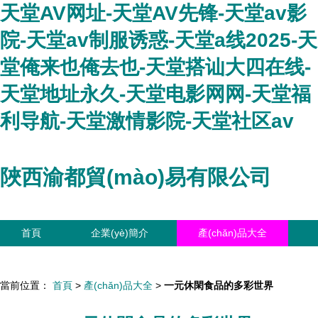
天堂AV网址-天堂AV先锋-天堂av影
院-天堂av制服诱惑-天堂a线2025-天
堂俺来也俺去也-天堂搭讪大四在线-
天堂地址永久-天堂电影网网-天堂福
利导航-天堂激情影院-天堂社区av
陜西渝都貿(mào)易有限公司
首頁
企業(yè)簡介
產(chǎn)品大全
聯(lián)系我們
企業(yè)信息
訪客留言
當前位置：
首頁
>
產(chǎn)品大全
>
一元休閑食品的多彩世界