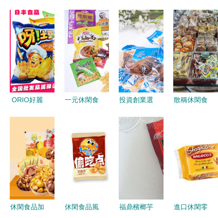
ORIO好麗
一元休閑食
投資創業選
散稱休閑食
友呀土豆空
品的多彩世
什么？瑞松
品到貨了，
心薯條 40g
界
休閑食品加
每一口都是
小包裝多口
盟，開啟休
小確幸
味批發體驗
閑食品致富
路
休閑食品加
休閑食品風
福鼎檳榔芋
進口休閑零