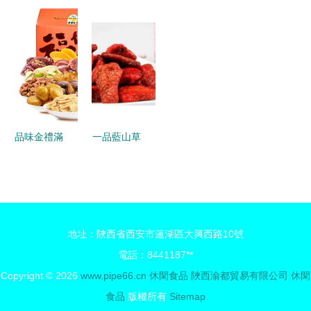
盟指南 食
潮下的塑料
遇上牛肉味
食價格與批
尚半島的成
包裝創新浪
一款值得批
發全攻略
功之道
潮
發的特色休
廠家直供如
閑零食推薦
何選實惠
品味金禮滿
一品藍山草
堂 來伊份
莓果干蜜餞
16件套大禮
郵樂官網之
盒，公司福
休閑滋味探
利與個人饋
險記
地址：陜西省西安市蓮湖區大興西路10號
贈的品質之
電話：8441187**
選
Copyright © 2026
www.pipe66.cn
休閑食品
陜西渝都貿易有限公司
休閑
食品
版權所有
Sitemap