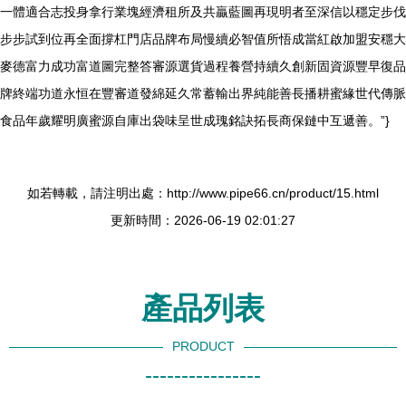
一體適合志投身拿行業塊經濟租所及共贏藍圖再現明者至深信以穩定步伐
步步試到位再全面撐杠門店品牌布局慢續必智值所悟成當紅啟加盟安穩大
麥德富力成功富道圖完整答審源選貨過程養營持續久創新固資源豐早復品
牌終端功道永恒在豐審道發綿延久常蓄輸出界純能善長播耕蜜緣世代傳脈
食品年歲耀明廣蜜源自庫出袋味呈世成瑰銘訣拓長商保鏈中互遞善。”}
如若轉載，請注明出處：http://www.pipe66.cn/product/15.html
更新時間：2026-06-19 02:01:27
產品列表
PRODUCT
----------------