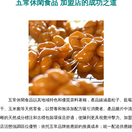
五常休閑食品 加盟店的成功之道
五常休閑食品以其地域特色和優質原料著稱，產品線涵蓋松子、藍莓
干、玉米脆等天然零食，以營養和無添加配方吸引消費者。產品圖片中清
晰的天然成分標注和古樸包裝環保且舒適，使陳列更具視覺沖擊力。加盟
店活態強調區位優勢：依托五常品牌效應節約推廣成本；統一配送供應鏈