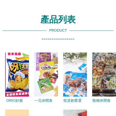
產品列表
PRODUCT
----------------
ORIO好麗
一元休閑食
投資創業選
散稱休閑食
友呀土豆空
品的多彩世
什么？瑞松
品到貨了，