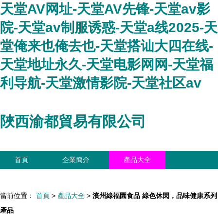
天堂AV网址-天堂AV先锋-天堂av影
院-天堂av制服诱惑-天堂a线2025-天
堂俺来也俺去也-天堂搭讪大四在线-
天堂地址永久-天堂电影网网-天堂福
利导航-天堂激情影院-天堂社区av
陜西渝都貿易有限公司
首頁
企業簡介
產品大全
聯系我們
企業信息
訪客留言
當前位置：
首頁
>
產品大全
>
濱州綠福園食品 綠色休閑，品味健康系列
產品