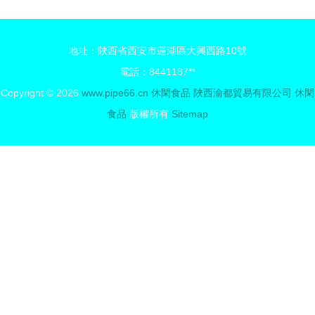
盒，公司福
休閑滋味探
利與個人饋
險記
地址：陜西省西安市蓮湖區大興西路10號
贈的品質之
電話：8441187**
選
Copyright © 2026
www.pipe66.cn
休閑食品
陜西渝都貿易有限公司
休閑
食品
版權所有
Sitemap