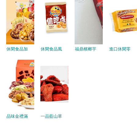
心薯條 40g
界
休閑食品加
每一口都是
小包裝多口
盟，開啟休
小確幸
味批發體驗
閑食品致富
路
休閑食品加
休閑食品風
福鼎檳榔芋
進口休閑零
盟指南 食
潮下的塑料
遇上牛肉味
食價格與批
尚半島的成
包裝創新浪
一款值得批
發全攻略
功之道
潮
發的特色休
廠家直供如
閑零食推薦
何選實惠
品味金禮滿
一品藍山草
堂 來伊份
莓果干蜜餞
16件套大禮
郵樂官網之