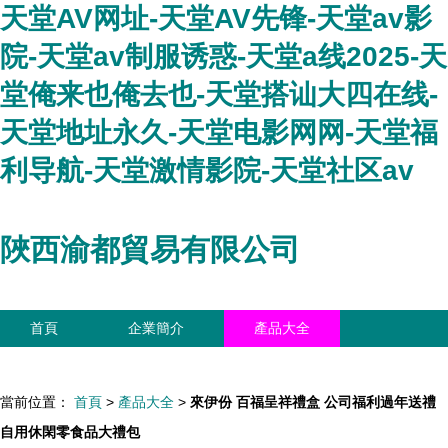
天堂AV网址-天堂AV先锋-天堂av影
院-天堂av制服诱惑-天堂a线2025-天
堂俺来也俺去也-天堂搭讪大四在线-
天堂地址永久-天堂电影网网-天堂福
利导航-天堂激情影院-天堂社区av
陜西渝都貿易有限公司
首頁
企業簡介
產品大全
聯系我們
企業信息
訪客留言
當前位置：
首頁
>
產品大全
>
來伊份 百福呈祥禮盒 公司福利過年送禮
自用休閑零食品大禮包