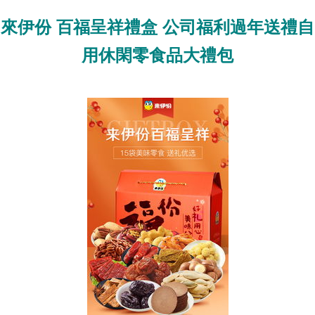
來伊份 百福呈祥禮盒 公司福利過年送禮自
用休閑零食品大禮包