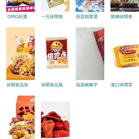
ORIO好麗
一元休閑食
投資創業選
散稱休閑食
友呀土豆空
品的多彩世
什么？瑞松
品到貨了，
心薯條 40g
界
休閑食品加
每一口都是
小包裝多口
盟，開啟休
小確幸
味批發體驗
閑食品致富
路
休閑食品加
休閑食品風
福鼎檳榔芋
進口休閑零
盟指南 食
潮下的塑料
遇上牛肉味
食價格與批
尚半島的成
包裝創新浪
一款值得批
發全攻略
功之道
潮
發的特色休
廠家直供如
閑零食推薦
何選實惠